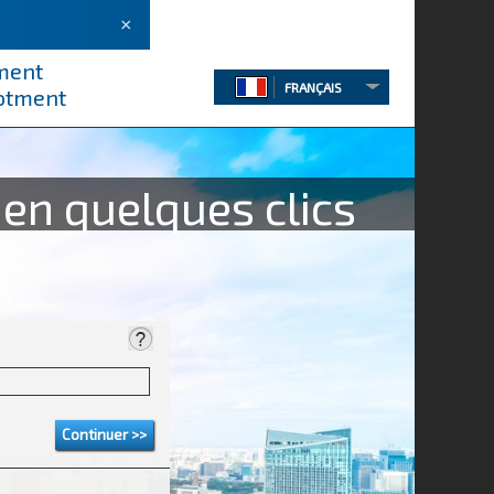
×
tment
FRANÇAIS
lotment
en quelques clics