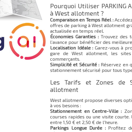
Pourquoi Utiliser PARKING A
à West allotment ?
Comparaison en Temps Réel :
Accédez
offres de parking à West allotment grâ
actualisée en temps réel.
Économies Garanties :
Trouvez des ta
l’avance pour bénéficier des meilleure
Localisation Idéale :
Garez-vous à pro
gare de West allotment, les sites 
commerçants.
Simplicité et Sécurité :
Réservez en qu
stationnement sécurisé pour tous type
Les Tarifs et Zones de 
allotment
West allotment propose diverses opt
à vos besoins :
Stationnement en Centre-Ville :
Zone
courses rapides ou une visite courte.
entre 1,50 € et 2,50 € de l'heure.
Parkings Longue Durée :
Profitez d