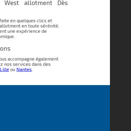
à West allotment Dès
aite en quelques clics et
llotment en toute sérénité.
sent une expérience de
omique.
ions
 vous accompagne également
ez nos services dans des
Lille
ou
Nantes
.