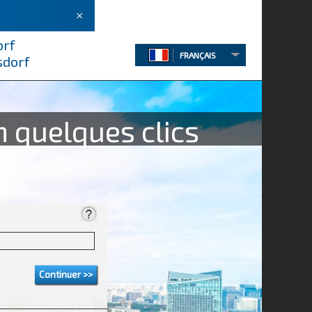
×
orf
FRANÇAIS
sdorf
 quelques clics