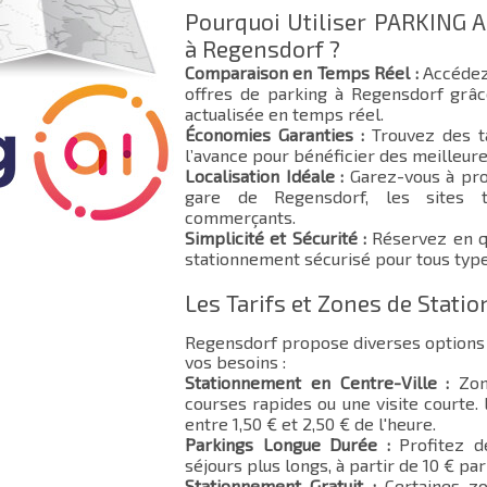
Pourquoi Utiliser PARKING A
à Regensdorf ?
Comparaison en Temps Réel :
Accédez
offres de parking à Regensdorf grâc
actualisée en temps réel.
Économies Garanties :
Trouvez des ta
l’avance pour bénéficier des meilleure
Localisation Idéale :
Garez-vous à pro
gare de Regensdorf, les sites to
commerçants.
Simplicité et Sécurité :
Réservez en qu
stationnement sécurisé pour tous type
Les Tarifs et Zones de Stat
Regensdorf propose diverses options
vos besoins :
Stationnement en Centre-Ville :
Zone
courses rapides ou une visite courte.
entre 1,50 € et 2,50 € de l'heure.
Parkings Longue Durée :
Profitez d
séjours plus longs, à partir de 10 € par 
Stationnement Gratuit :
Certaines zo