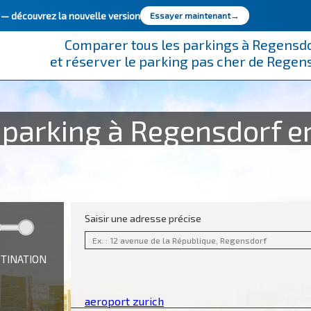
e —
découvrez la nouvelle version
Essayer maintenant
→
Comparer tous les parkings à Regensd
et réserver le parking pas cher de Regen
 parking à Regensdorf en
Saisir une adresse précise
STINATION
aeroport zurich