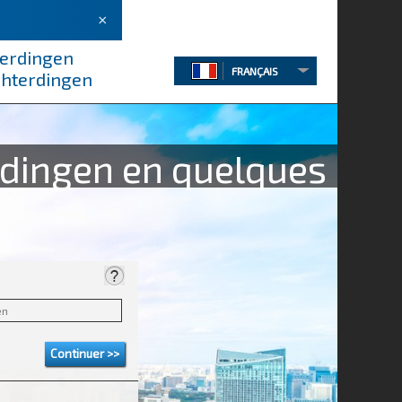
×
terdingen
FRANÇAIS
echterdingen
rdingen en quelques