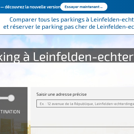
e —
découvrez la nouvelle version
Essayer maintenant
→
Comparer tous les parkings à Leinfelden-ech
et réserver le parking pas cher de Leinfelden-
king à Leinfelden-echte
clics
Saisir une adresse précise
STINATION