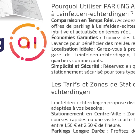
Pourquoi Utiliser PARKING A
à Leinfelden-echterdingen ?
Comparaison en Temps Réel :
Accédez
offres de parking à Leinfelden-echt
intuitive et actualisée en temps réel.
Économies Garanties :
Trouvez des ta
l’avance pour bénéficier des meilleure
Localisation Idéale :
Garez-vous à pro
gare de Leinfelden-echterdingen, 
quartiers commerçants.
Simplicité et Sécurité :
Réservez en qu
stationnement sécurisé pour tous type
Les Tarifs et Zones de Stat
echterdingen
Leinfelden-echterdingen propose div
adaptées à vos besoins :
Stationnement en Centre-Ville :
Zone
courses rapides ou une visite courte.
entre 1,50 € et 2,50 € de l'heure.
Parkings Longue Durée :
Profitez d