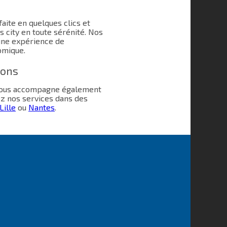
aite en quelques clics et
 city en toute sérénité. Nos
une expérience de
omique.
ions
 vous accompagne également
ez nos services dans des
Lille
ou
Nantes
.