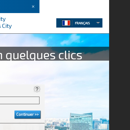
×
ity
FRANÇAIS
 City
n quelques clics