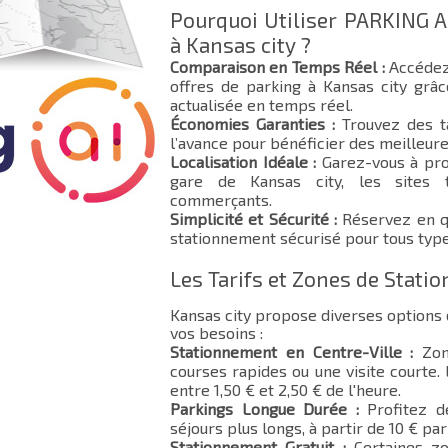
Pourquoi Utiliser PARKING A
à Kansas city ?
Comparaison en Temps Réel :
Accédez
offres de parking à Kansas city grâc
actualisée en temps réel.
Économies Garanties :
Trouvez des ta
l’avance pour bénéficier des meilleure
Localisation Idéale :
Garez-vous à pro
gare de Kansas city, les sites t
commerçants.
Simplicité et Sécurité :
Réservez en qu
stationnement sécurisé pour tous type
Les Tarifs et Zones de Stati
Kansas city propose diverses options
vos besoins :
Stationnement en Centre-Ville :
Zone
courses rapides ou une visite courte.
entre 1,50 € et 2,50 € de l'heure.
Parkings Longue Durée :
Profitez d
séjours plus longs, à partir de 10 € par 
Stationnement Gratuit :
Certaines zo