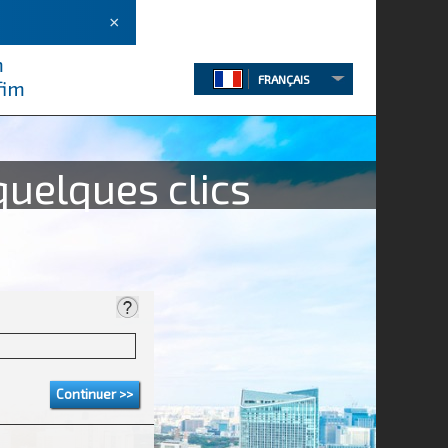
×
m
FRANÇAIS
fim
uelques clics