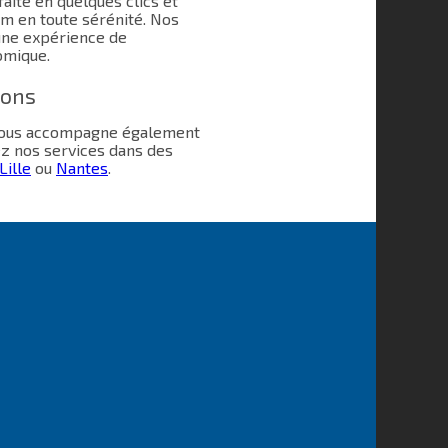
aite en quelques clics et
m en toute sérénité. Nos
une expérience de
omique.
ions
 vous accompagne également
ez nos services dans des
Lille
ou
Nantes
.