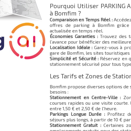
Pourquoi Utiliser PARKING A
à Bomfim ?
Comparaison en Temps Réel :
Accédez
offres de parking à Bomfim grâce 
actualisée en temps réel.
Économies Garanties :
Trouvez des ta
l’avance pour bénéficier des meilleure
Localisation Idéale :
Garez-vous à pro
gare de Bomfim, les sites touristiques
Simplicité et Sécurité :
Réservez en qu
stationnement sécurisé pour tous type
Les Tarifs et Zones de Stat
Bomfim propose diverses options de 
besoins :
Stationnement en Centre-Ville :
Zone
courses rapides ou une visite courte.
entre 1,50 € et 2,50 € de l'heure.
Parkings Longue Durée :
Profitez d
séjours plus longs, à partir de 10 € par 
Stationnement Gratuit :
Certaines zo
emplacements gratuits pour des stat