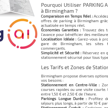
Pourquoi Utiliser PARKING A
à Birmingham ?
Comparaison en Temps Réel :
Accédez
offres de parking à Birmingham grâc
actualisée en temps réel.
Économies Garanties :
Trouvez des ta
l’avance pour bénéficier des meilleure
Localisation Idéale :
Garez-vous à pro
gare de Birmingham, les sites to
commerçants.
Simplicité et Sécurité :
Réservez en qu
stationnement sécurisé pour tous type
Les Tarifs et Zones de Stat
Birmingham propose diverses options
vos besoins :
Stationnement en Centre-Ville :
Zone
courses rapides ou une visite courte.
entre 1,50 € et 2,50 € de l'heure.
Parkings Longue Durée :
Profitez d
séjours plus longs, à partir de 10 € par 
Stationnement Gratuit :
Certaines zo