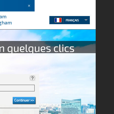
×
ham
FRANÇAIS
ngham
n quelques clics