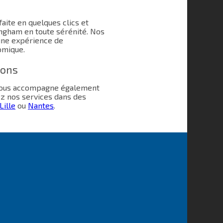
aite en quelques clics et
ngham en toute sérénité. Nos
une expérience de
omique.
ions
 vous accompagne également
ez nos services dans des
Lille
ou
Nantes
.