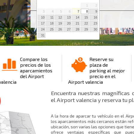
1
2
3
4
5
6
7
8
9
Lugar : Aeropuerto valencia
10
11
12
13
14
15
16
17
18
19
20
21
22
23
24
25
26
27
28
29
30
31
Compare los
Reserve su
precios de los
plaza de
aparcamientos
parking al mejor
del Airport
precio en el
valencia
Airport valencia
Encuentra nuestras magníficas 
el Airport valencia y reserva tu p
A la hora de aparcar tu vehículo en el Ai
los aparcamientos más cercanos están refe
ubicación, son varias las opciones que tiene
ofrece ventajas específicas que pue