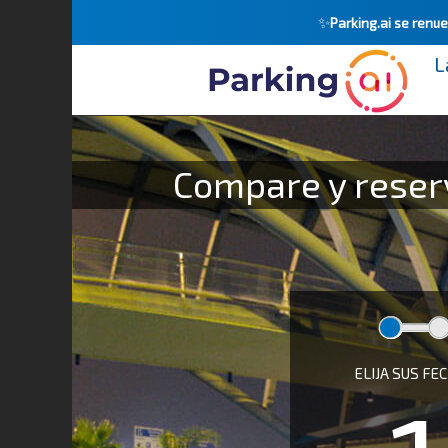
✨
Parking.ai se ren
L
¿A qué hora despegue su avión? :
Compare y reserv
ELIJA SUS FE