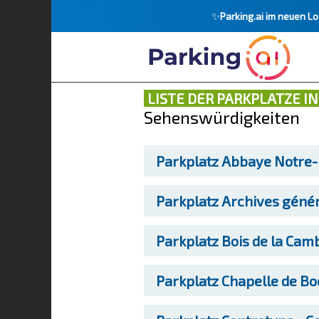
✨
Parking.ai im neuen L
LISTE DER PARKPLATZE IN
Sehenswürdigkeiten
Parkplatz
Abbaye Notre
Parkplatz
Archives géné
Parkplatz
Bois de la Cam
Parkplatz
Chapelle de Bo