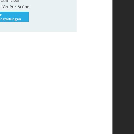
Ethnic bar
L'Arrière-Scène
r
anstaltungen