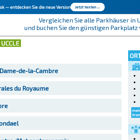
ook —
entdecken Sie die neue Version
Jetzt testen
→
Vergleichen Sie alle Parkhäuser in 
und buchen Sie den günstigen Parkplatz
 UCCLE
ORT
-Dame-de-la-Cambre
rales du Royaume
bre
meh
Kra
ondael