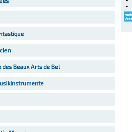
ues
meh
Ver
ntastique
cien
des Beaux Arts de Bel
sikinstrumente