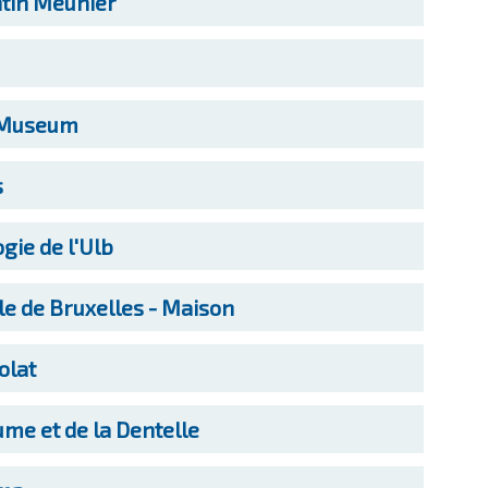
tin Meunier
 Museum
s
gie de l'Ulb
le de Bruxelles - Maison
olat
me et de la Dentelle