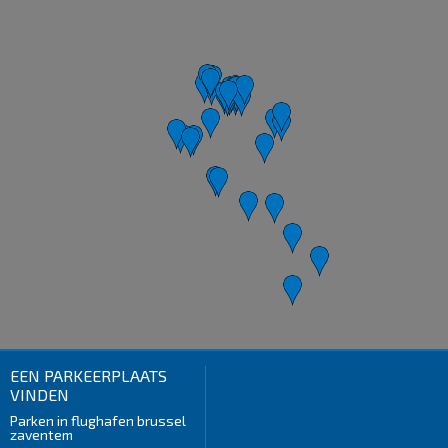
EEN PARKEERPLAATS
VINDEN
Parken in flughafen brussel
zaventem