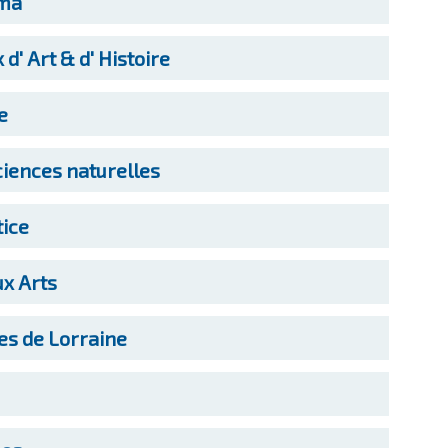
ema
' Art & d' Histoire
e
ences naturelles
tice
ux Arts
es de Lorraine