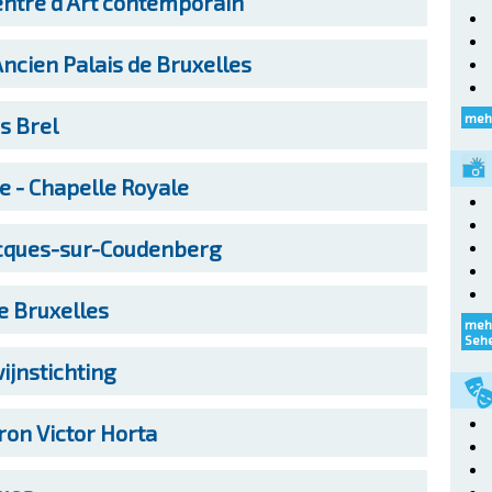
entre d'Art contemporain
ncien Palais de Bruxelles
meh
s Brel
e - Chapelle Royale
acques-sur-Coudenberg
de Bruxelles
meh
Seh
jnstichting
ron Victor Horta