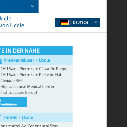
×
Uccle
DEUTSCH
 von Uccle
E IN DER NÄHE
Krankenhäuser - Uccle
CHU Saint-Pierre site César De Paepe
CHU Saint-Pierre site Porte de Hal
Clinique BHR
Hôpital Louise Medical Center
Institut Jules Bordet
r
nkenhäuser
Hotels - Uccle
Aparthôtel Axl Continental Stay