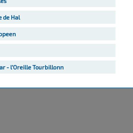
les
e de Hal
opeen
r - l'Oreille Tourbillonn