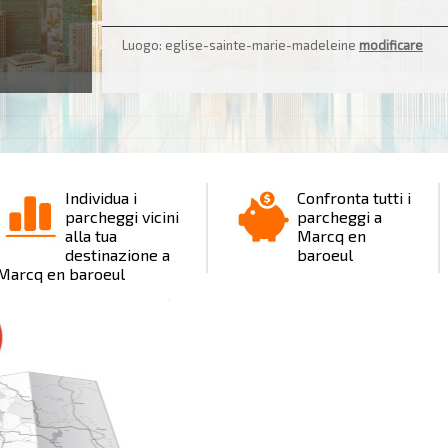
2
Luogo: eglise-sainte-marie-madeleine
modificare
Individua i
Confronta tutti i
parcheggi vicini
parcheggi a
alla tua
Marcq en
destinazione a
baroeul
Marcq en baroeul