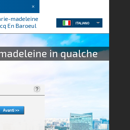
×
marie-madeleine
ITALIANO
rcq En Baroeul
-madeleine in qualche