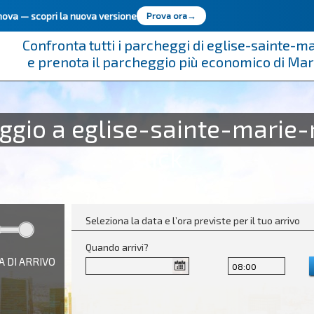
innova —
scopri la nuova versione
Prova ora
→
Confronta tutti i parcheggi di eglise-sainte-
e prenota il parcheggio più economico di Ma
eggio a eglise-sainte-marie
click
Seleziona la data e l’ora previste per il tuo arrivo
Quando arrivi?
A DI ARRIVO