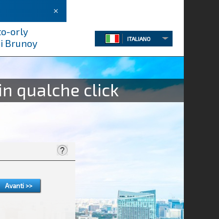
×
to-orly
ITALIANO
di Brunoy
in qualche click