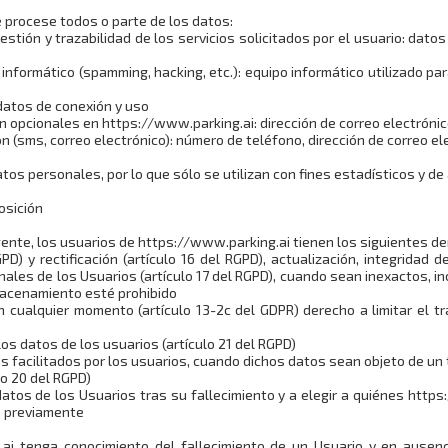
 procese todos o parte de los datos:
 gestión y trazabilidad de los servicios solicitados por el usuario: datos
 informático (spamming, hacking, etc.): equipo informático utilizado pa
 datos de conexión y uso
ón opcionales en https://www.parking.ai: dirección de correo electróni
 (sms, correo electrónico): número de teléfono, dirección de correo el
s personales, por lo que sólo se utilizan con fines estadísticos y de 
osición
ente, los usuarios de https://www.parking.ai tienen los siguientes d
PD) y rectificación (artículo 16 del RGPD), actualización, integridad
ales de los Usuarios (artículo 17 del RGPD), cuando sean inexactos, i
lmacenamiento esté prohibido
en cualquier momento (artículo 13-2c del GDPR) derecho a limitar el t
os datos de los usuarios (artículo 21 del RGPD)
atos facilitados por los usuarios, cuando dichos datos sean objeto de 
lo 20 del RGPD)
 datos de los Usuarios tras su fallecimiento y a elegir a quiénes htt
o previamente
i tenga conocimiento del fallecimiento de un Usuario y en ausenc