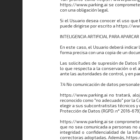
https://www.parking.ai se compromete a
con una obligación legal.
Si el Usuario desea conocer el uso que 
puede dirigirse por escrito a https://ww
INTELIGENCIA ARTIFICIAL PARA APARCAR 
En este caso, el Usuario deberá indicar
forma precisa con una copia de un docum
Las solicitudes de supresión de Datos P
lo que respecta a la conservación o el
ante las autoridades de control, y en par
7.4 No comunicación de datos personal
https://www.parking.ai no tratará, alo
reconocido como "no adecuado" por la Co
elegir a sus subcontratistas técnicos y
Protección de Datos (RGPD: n° 2016-679)
https://www.parking.ai se compromete a 
que no sea comunicada a personas no au
integridad o confidencialidad de la In
correctoras adoptadas. Además, https:/