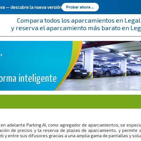
ueva —
descubre la nueva versión
Probar ahora
→
Compara todos los aparcamientos en Legal
y reserva el aparcamiento más barato en Leg
en adelante Parking.AI, como agregador de aparcamientos, se especial
ción de precios y la reserva de plazas de aparcamiento, y permite 
eb y entre sus difusores gracias a una amplia gama de pantallas y sol