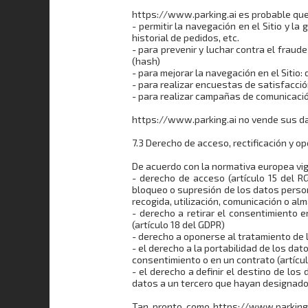
https://www.parking.ai es probable que
- permitir la navegación en el Sitio y la
historial de pedidos, etc.
- para prevenir y luchar contra el fraude
(hash)
- para mejorar la navegación en el Sitio:
- para realizar encuestas de satisfacci
- para realizar campañas de comunicación
https://www.parking.ai no vende sus dato
7.3 Derecho de acceso, rectificación y op
De acuerdo con la normativa europea vig
- derecho de acceso (artículo 15 del RG
bloqueo o supresión de los datos person
recogida, utilización, comunicación o a
- derecho a retirar el consentimiento 
(artículo 18 del GDPR)
- derecho a oponerse al tratamiento de l
- el derecho a la portabilidad de los d
consentimiento o en un contrato (artícu
- el derecho a definir el destino de los
datos a un tercero que hayan designad
Tan pronto como https://www.parking.a