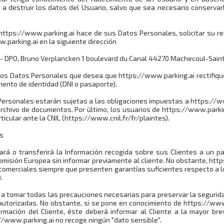
 destruir los datos del Usuario, salvo que sea necesario conservarl
https://www.parking.ai hace de sus Datos Personales, solicitar su re
w.parking.ai en la siguiente dirección
- DPO, Bruno Verplancken 1 boulevard du Canal 44270 Machecoul-Sai
 los Datos Personales que desea que https://www.parking.ai rectifique,
ento de identidad (DNI o pasaporte).
ersonales estarán sujetas a las obligaciones impuestas a https://www
 archivo de documentos. Por último, los usuarios de https://www.park
ticular ante la CNIL (https://www.cnil.fr/fr/plaintes).
es
jará o transferirá la Información recogida sobre sus Clientes a un p
misión Europea sin informar previamente al cliente. No obstante, http
 comerciales siempre que presenten garantías suficientes respecto a 
.
tomar todas las precauciones necesarias para preservar la seguridad 
torizadas. No obstante, si se pone en conocimiento de https://www.
formación del Cliente, éste deberá informar al Cliente a la mayor b
/www.parking.ai no recoge ningún "dato sensible".