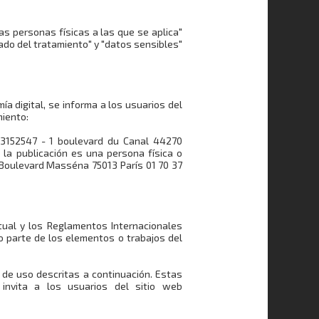
las personas físicas a las que se aplica"
gado del tratamiento" y "datos sensibles"
ía digital, se informa a los usuarios del
miento:
43152547 - 1 boulevard du Canal 44270
 la publicación es una persona física o
5 Boulevard Masséna 75013 París 01 70 37
ctual y los Reglamentos Internacionales
d o parte de los elementos o trabajos del
 de uso descritas a continuación. Estas
nvita a los usuarios del sitio web