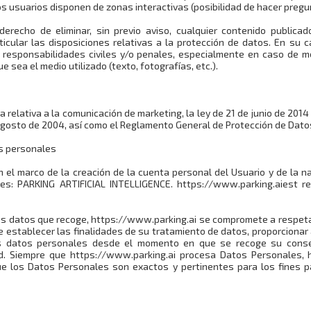
os usuarios disponen de zonas interactivas (posibilidad de hacer pregu
derecho de eliminar, sin previo aviso, cualquier contenido public
rticular las disposiciones relativas a la protección de datos. En su
o responsabilidades civiles y/o penales, especialmente en caso de me
e sea el medio utilizado (texto, fotografías, etc.).
 relativa a la comunicación de marketing, la ley de 21 de junio de 2014
agosto de 2004, así como el Reglamento General de Protección de Dato
os personales
el marco de la creación de la cuenta personal del Usuario y de la na
es: PARKING ARTIFICIAL INTELLIGENCE. https://www.parking.aiest r
s datos que recoge, https://www.parking.ai se compromete a respetar
te establecer las finalidades de su tratamiento de datos, proporciona
s datos personales desde el momento en que se recoge su consen
ad. Siempre que https://www.parking.ai procesa Datos Personales, 
e los Datos Personales son exactos y pertinentes para los fines p