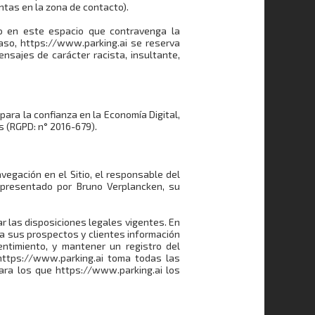
ntas en la zona de contacto).
ado en este espacio que contravenga la
 caso, https://www.parking.ai se reserva
nsajes de carácter racista, insultante,
 para la confianza en la Economía Digital,
s (RGPD: n° 2016-679).
vegación en el Sitio, el responsable del
epresentado por Bruno Verplancken, su
 las disposiciones legales vigentes. En
r a sus prospectos y clientes información
timiento, y mantener un registro del
https://www.parking.ai toma todas las
ara los que https://www.parking.ai los