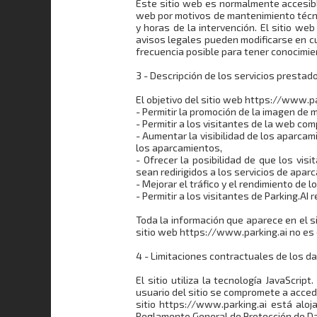
Este sitio web es normalmente accesibl
web por motivos de mantenimiento técnic
y horas de la intervención. El sitio w
avisos legales pueden modificarse en cu
frecuencia posible para tener conocimie
3 - Descripción de los servicios prestad
El objetivo del sitio web https://www.pa
- Permitir la promoción de la imagen de m
- Permitir a los visitantes de la web c
- Aumentar la visibilidad de los aparca
los aparcamientos,
- Ofrecer la posibilidad de que los vi
sean redirigidos a los servicios de apar
- Mejorar el tráfico y el rendimiento de 
- Permitir a los visitantes de Parking.AI 
Toda la información que aparece en el s
sitio web https://www.parking.ai no es 
4 - Limitaciones contractuales de los d
El sitio utiliza la tecnología JavaScri
usuario del sitio se compromete a accede
sitio https://www.parking.ai está aloj
Reglamento General de Protección de Da