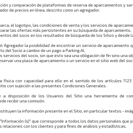
ección y comparación de plataformas de reserva de aparcamientos y se
dor de precios en línea, descrito como un agregador.
arca, el logotipo, las condiciones de venta y los servicios de aparcamie
omparar las ofertas más persistentes en su búsqueda de aparcamiento,
mientos del socio en los resultados de búsqueda de los Sitios y desde
 del Agregador la posibilidad de encontrar un servicio de aparcamiento
to del Socio a cambio de un pago a Parking.AI,
los servicios del socio, sin que esto sea una obligación de fin sino una o
 reservar una plaza de aparcamiento o un servicio en el sitio web del soc
a física con capacidad para ello en el sentido de los artículos 1123 
 Sitio con sujeción a las presentes Condiciones Generales.
ne a disposición de los Usuarios del Sitio una herramienta de co
ede recibir una comisión.
ituyen la información presente en el Sitio, en particular textos - imá
 la "Información (s)" que corresponde a todos los datos personales que
s relaciones con los clientes y para fines de análisis y estadísticas.