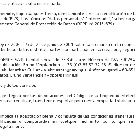
ta y utiliza el sitio mencionado.
ermite, bajo cualquier forma, directamente o no, la identificación de 
nero de 1978). Los términos "datos personales", "interesado", "subencar
glamento General de Protección de Datos (RGPD: n° 2016-679).
ey nº 2004-575 de 21 de junio de 2004 sobre la confianza en la econom
dentidad de las distintas partes que participan en su creación y segui
LLIGENCE SARL Capital social de 35.376 euros Número de IVA: FR028
blicación: Bruno Verplancken - +33 (0)2 85 52 32 28. El director de
 web: Jonathan Guillet - webmaster@parking.ai Anfitrión: gandi - 63-6
atos: Bruno Verplancken - dpo@parking.ai
o y de los servicios
al protegida por las disposiciones del Código de la Propiedad Intele
n caso reutilizar, transferir o explotar por cuenta propia la totalida
i implica la aceptación plena y completa de las condiciones generales
ificadas o completadas en cualquier momento, por lo que se i
regularmente.