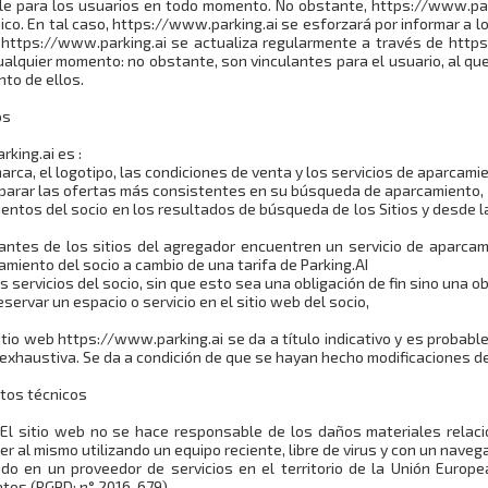
e para los usuarios en todo momento. No obstante, https://www.parkin
o. En tal caso, https://www.parking.ai se esforzará por informar a l
eb https://www.parking.ai se actualiza regularmente a través de http
alquier momento: no obstante, son vinculantes para el usuario, al que 
nto de ellos.
os
rking.ai es :
arca, el logotipo, las condiciones de venta y los servicios de aparcamie
omparar las ofertas más consistentes en su búsqueda de aparcamiento,
mientos del socio en los resultados de búsqueda de los Sitios y desde
sitantes de los sitios del agregador encuentren un servicio de aparc
camiento del socio a cambio de una tarifa de Parking.AI
los servicios del socio, sin que esto sea una obligación de fin sino una o
reservar un espacio o servicio en el sitio web del socio,
itio web https://www.parking.ai se da a título indicativo y es probabl
exhaustiva. Se da a condición de que se hayan hecho modificaciones d
atos técnicos
pt. El sitio web no se hace responsable de los daños materiales relac
r al mismo utilizando un equipo reciente, libre de virus y con un naveg
ado en un proveedor de servicios en el territorio de la Unión Europ
tos (RGPD: n° 2016-679).