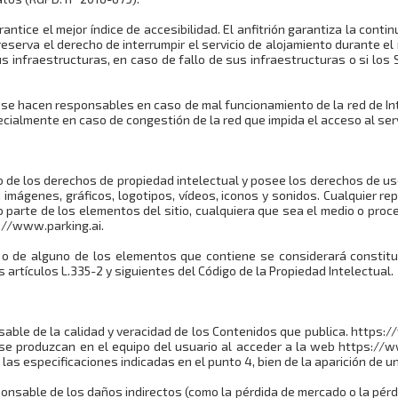
rantice el mejor índice de accesibilidad. El anfitrión garantiza la contin
reserva el derecho de interrumpir el servicio de alojamiento durante el
s infraestructuras, en caso de fallo de sus infraestructuras o si los 
 se hacen responsables en caso de mal funcionamiento de la red de Int
cialmente en caso de congestión de la red que impida el acceso al serv
io de los derechos de propiedad intelectual y posee los derechos de u
s, imágenes, gráficos, logotipos, vídeos, iconos y sonidos. Cualquier re
o parte de los elementos del sitio, cualquiera que sea el medio o proce
s://www.parking.ai.
io o de alguno de los elementos que contiene se considerará constitu
 artículos L.335-2 y siguientes del Código de la Propiedad Intelectual.
able de la calidad y veracidad de los Contenidos que publica. https:
 se produzcan en el equipo del usuario al acceder a la web https://
las especificaciones indicadas en el punto 4, bien de la aparición de un
onsable de los daños indirectos (como la pérdida de mercado o la pérd