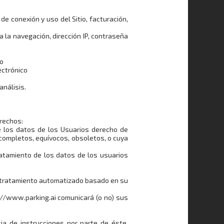
 de conexión y uso del Sitio, facturación,
ra la navegación, dirección IP, contraseña
co
ectrónico
análisis.
erechos:
 de los datos de los Usuarios derecho de
ncompletos, equívocos, obsoletos, o cuya
ratamiento de los datos de los usuarios
un tratamiento automatizado basado en su
ps://www.parking.ai comunicará (o no) sus
ia de instrucciones por parte de éste,