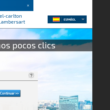
×
el-carlton
ESPAÑOL
 Lambersart
os pocos clics