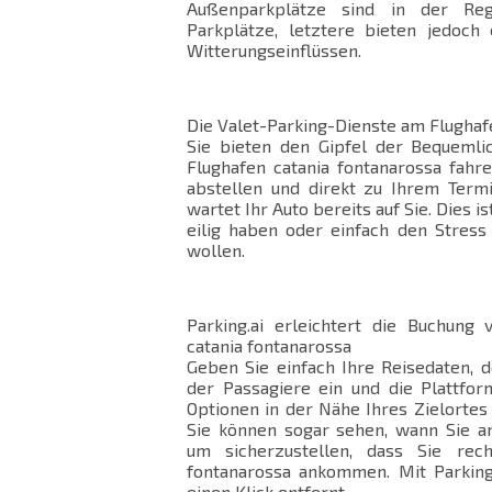
Außenparkplätze sind in der Reg
Parkplätze, letztere bieten jedoch
Witterungseinflüssen.
Die Valet-Parking-Dienste am Flughaf
Sie bieten den Gipfel der Bequemli
Flughafen catania fontanarossa fahr
abstellen und direkt zu Ihrem Termi
wartet Ihr Auto bereits auf Sie. Dies i
eilig haben oder einfach den Stres
wollen.
Parking.ai erleichtert die Buchung
catania fontanarossa
Geben Sie einfach Ihre Reisedaten, 
der Passagiere ein und die Plattfor
Optionen in der Nähe Ihres Zielortes 
Sie können sogar sehen, wann Sie a
um sicherzustellen, dass Sie rech
fontanarossa ankommen. Mit Parking.
einen Klick entfernt.