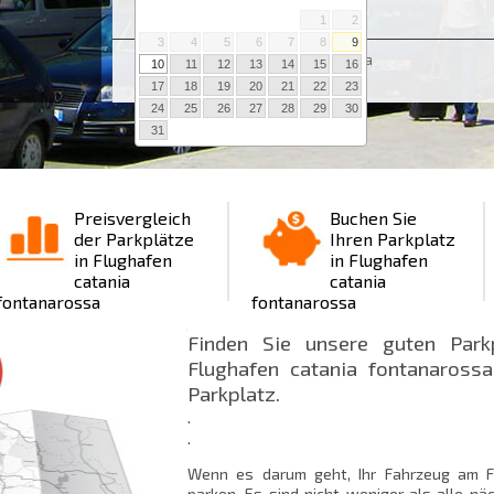
1
2
3
4
5
6
7
8
9
Ort : Flughafen catania fontanarossa
10
11
12
13
14
15
16
17
18
19
20
21
22
23
24
25
26
27
28
29
30
31
Preisvergleich
Buchen Sie
der Parkplätze
Ihren Parkplatz
in Flughafen
in Flughafen
catania
catania
fontanarossa
fontanarossa
Finden Sie unsere guten Par
Flughafen catania fontanarossa
Parkplatz.
.
.
Wenn es darum geht, Ihr Fahrzeug am F
parken. Es sind nicht weniger als alle n