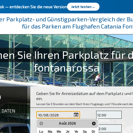
ook —
entdecken Sie die neue Version
Jetzt testen
→
er Parkplatz- und Günstigparken-Vergleich der 
für das Parken am Flughafen Catania Fo
en Sie Ihren Parkplatz für 
fontanarossa
Geben Sie Ihr Anreisedatum auf dem Parkplatz und
ein.
Lassen Sie 3 Stunden vor dem Start Ihres Flugzeugs und 1 Stunde nach der
E DATEN
Août
2026
Lu
Ma
Me
Je
Ve
Sa
Di