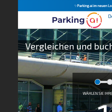
✨
Parking.ai im neuen L
D
Wie spät ist dein Flugzeug? :
Vergleichen und buch
WÄHLEN SIE IHR