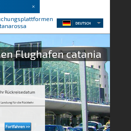
×
Buchungsplattformen
DEUTSCH
ntanarossa
den Flughafen catania
 Ihr Rückreisedatum
 Landung für die Rückkehr.